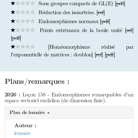
Sous groupes compacts de GL(E) [
pdf
]
Réduction des isométries. [
ref
]
Endomorphismes normaux [
pdf
]
Points extrémaux de la boule unité [
ref
]
[
pdf
]
[Homéomorphisme réalisé par
l'exponentielle de matrices : doublon] [
ref
] [
pdf
]
Plans/remarques :
2026 :
Leçon 158 - Endomorphismes remarquables d’un
espace vectoriel euclidien (de dimension finie).
Plan de lemaire
Auteur :
lemaire