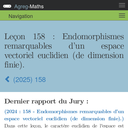
Agreg
-
Maths
Act
la
Navigation
Act
nav
la
sou
nav
Leçon 158
: Endomorphismes
remarquables d’un espace
vectoriel euclidien (de dimension
finie).
(2025) 158
Dernier rapport du Jury :
(2024 : 158 - Endomorphismes remarquables d'un
espace vectoriel euclidien (de dimension finie).)
Dans cette leçon, le caractère euclidien de l'espace est