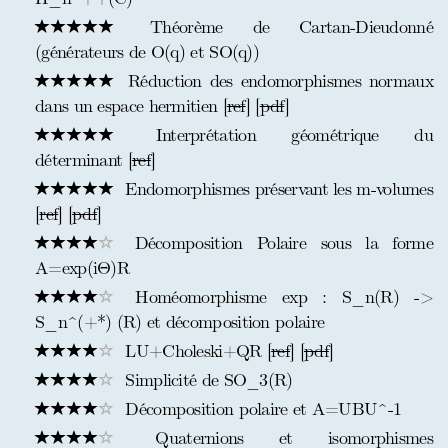
Théorème de Cartan-Dieudonné
(générateurs de O(q) et SO(q))
Réduction des endomorphismes normaux
dans un espace hermitien [
ref
] [
pdf
]
Interprétation géométrique du
déterminant [
ref
]
Endomorphismes préservant les m-volumes
[
ref
] [
pdf
]
Décomposition Polaire sous la forme
A=exp(iΘ)R
Homéomorphisme exp : S_n(R) ->
S_n^(+*) (R) et décomposition polaire
LU+Choleski+QR [
ref
] [
pdf
]
Simplicité de SO_3(R)
Décomposition polaire et A=UBU^-1
Quaternions et isomorphismes