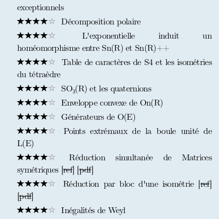
exceptionnels
Décomposition polaire
L'exponentielle induit un
homéomorphisme entre Sn(R) et Sn(R)++
Table de caractères de S4 et les isométries
du tétraèdre
SO₃(R) et les quaternions
Enveloppe convexe de On(R)
Générateurs de O(E)
Points extrémaux de la boule unité de
L(E)
Réduction simultanée de Matrices
symétriques [
ref
] [
pdf
]
Réduction par bloc d'une isométrie [
ref
]
[
pdf
]
Inégalités de Weyl