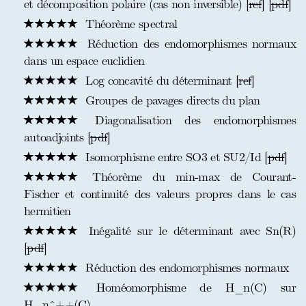
et décomposition polaire (cas non inversible) [
ref
] [
pdf
]
Théorème spectral
Réduction des endomorphismes normaux
dans un espace euclidien
Log concavité du déterminant [
ref
]
Groupes de pavages directs du plan
Diagonalisation des endomorphismes
autoadjoints [
pdf
]
Isomorphisme entre SO3 et SU2/Id [
pdf
]
Théorème du min-max de Courant-
Fischer et continuité des valeurs propres dans le cas
hermitien
Inégalité sur le déterminant avec Sn(R)
[
pdf
]
Réduction des endomorphismes normaux
Homéomorphisme de H_n(C) sur
H_n^++(C)