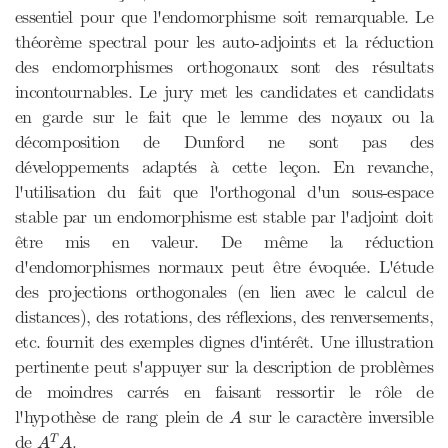
essentiel pour que l'endomorphisme soit remarquable. Le
théorème spectral pour les auto-adjoints et la réduction
des endomorphismes orthogonaux sont des résultats
incontournables. Le jury met les candidates et candidats
en garde sur le fait que le lemme des noyaux ou la
décomposition de Dunford ne sont pas des
développements adaptés à cette leçon. En revanche,
l'utilisation du fait que l'orthogonal d'un sous-espace
stable par un endomorphisme est stable par l'adjoint doit
être mis en valeur. De même la réduction
d'endomorphismes normaux peut être évoquée. L'étude
des projections orthogonales (en lien avec le calcul de
distances), des rotations, des réflexions, des renversements,
etc. fournit des exemples dignes d'intérêt. Une illustration
pertinente peut s'appuyer sur la description de problèmes
de moindres carrés en faisant ressortir le rôle de
A
l'hypothèse de rang plein de
sur le caractère inversible
A
A
T
A
de
.
T
A
A