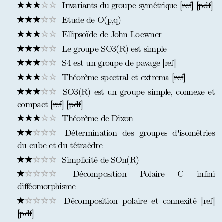
Invariants du groupe symétrique [
ref
] [
pdf
]
Etude de O(p,q)
Ellipsoïde de John Loewner
Le groupe SO3(R) est simple
S4 est un groupe de pavage [
ref
]
Théorème spectral et extrema [
ref
]
SO3(R) est un groupe simple, connexe et
compact [
ref
] [
pdf
]
Théorème de Dixon
Détermination des groupes d'isométries
du cube et du tétraèdre
Simplicité de SOn(R)
Décomposition Polaire C infini
difféomorphisme
Décomposition polaire et connexité [
ref
]
[
pdf
]