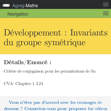
Agreg
-
Maths
Act
la
Navigation
Act
nav
la
sou
nav
Développement : Invariants
du groupe symétrique
Détails/Enoncé :
Critère de conjugaison pour les permutations de Sn
CVA: Chapitre 1 3.24
Vous n'êtes pas d'accord avec les recasages ci-
dessous ? Connectez-vous pour proposer les vôtres