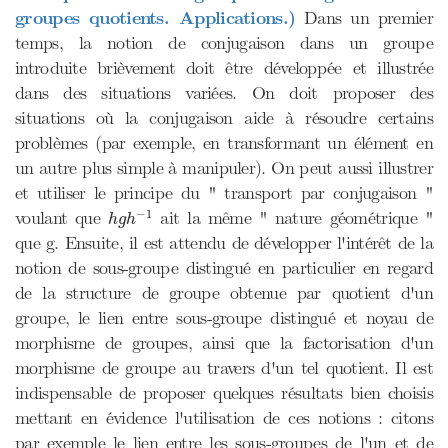
groupes quotients. Applications.)
Dans un premier
temps, la notion de conjugaison dans un groupe
introduite brièvement doit être développée et illustrée
dans des situations variées. On doit proposer des
situations où la conjugaison aide à résoudre certains
problèmes (par exemple, en transformant un élément en
un autre plus simple à manipuler). On peut aussi illustrer
et utiliser le principe du " transport par conjugaison "
h
g
h
−
1
−
1
voulant que
ait la même " nature géométrique "
h
g
h
que g. Ensuite, il est attendu de développer l'intérêt de la
notion de sous-groupe distingué en particulier en regard
de la structure de groupe obtenue par quotient d'un
groupe, le lien entre sous-groupe distingué et noyau de
morphisme de groupes, ainsi que la factorisation d'un
morphisme de groupe au travers d'un tel quotient. Il est
indispensable de proposer quelques résultats bien choisis
mettant en évidence l'utilisation de ces notions : citons
par exemple le lien entre les sous-groupes de l'un et de