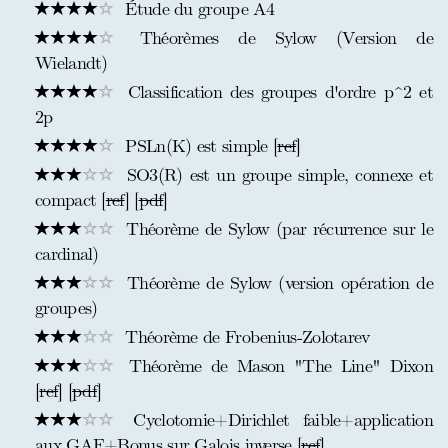
Étude du groupe A4
Théorèmes de Sylow (Version de
Wielandt)
Classification des groupes d'ordre p^2 et
2p
PSLn(K) est simple [
ref
]
SO3(R) est un groupe simple, connexe et
compact [
ref
] [
pdf
]
Théorème de Sylow (par récurrence sur le
cardinal)
Théorème de Sylow (version opération de
groupes)
Théorème de Frobenius-Zolotarev
Théorème de Mason "The Line" Dixon
[
ref
] [
pdf
]
Cyclotomie+Dirichlet faible+application
aux GAF+Bonus sur Galois inverse [
ref
]