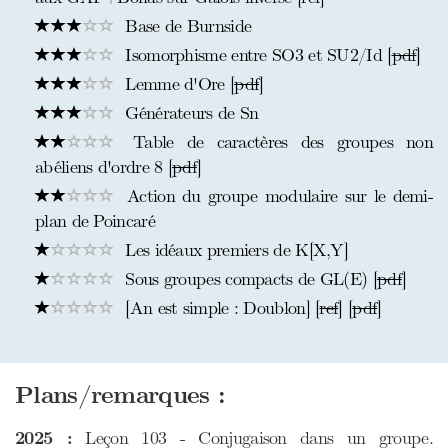
Base de Burnside
Isomorphisme entre SO3 et SU2/Id [
pdf
]
Lemme d'Ore [
pdf
]
Générateurs de Sn
Table de caractères des groupes non
abéliens d'ordre 8 [
pdf
]
Action du groupe modulaire sur le demi-
plan de Poincaré
Les idéaux premiers de K[X,Y]
Sous groupes compacts de GL(E) [
pdf
]
[An est simple : Doublon] [
ref
] [
pdf
]
Plans/remarques :
2025 :
Leçon 103 - Conjugaison dans un groupe.