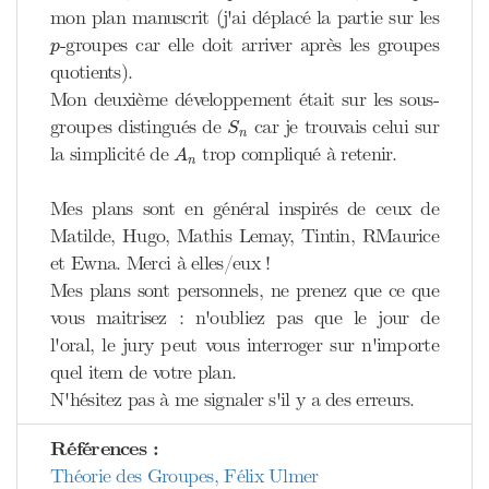
mon plan manuscrit (j'ai déplacé la partie sur les
p
-groupes car elle doit arriver après les groupes
p
quotients).
Mon deuxième développement était sur les sous-
S
n
groupes distingués de
car je trouvais celui sur
S
n
A
n
la simplicité de
trop compliqué à retenir.
A
n
Mes plans sont en général inspirés de ceux de
Matilde, Hugo, Mathis Lemay, Tintin, RMaurice
et Ewna. Merci à elles/eux !
Mes plans sont personnels, ne prenez que ce que
vous maitrisez : n'oubliez pas que le jour de
l'oral, le jury peut vous interroger sur n'importe
quel item de votre plan.
N'hésitez pas à me signaler s'il y a des erreurs.
Références :
Théorie des Groupes, Félix Ulmer