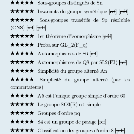
Sous-groupes distingués de Sn
Invariants du groupe symétrique [
ref
] [
pdf
]
Sous-groupes transitifs de Sp résoluble
(CNS) [
ref
] [
pdf
]
1er théorème d'isomorphisme [
pdf
]
Proba sur GL_2(F_q)
Automorphismes de S6 [
ref
]
Automorphismes de Q8 par SL2(F3) [
ref
]
Simplicité du groupe alterné An
Simplicité du groupe alterné (par les
commutateurs)
A5 est l'unique groupe simple d'ordre 60
Le groupe SO3(R) est simple
Groupes d'ordre pq
S4 est un groupe de pavage [
ref
]
Classification des groupes d'ordre 8 [
pdf
]