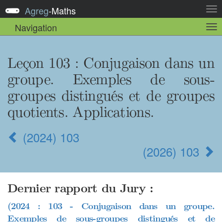
Agreg
-
Maths
Act
la
Navigation
Act
nav
la
sou
nav
Leçon 103
: Conjugaison dans un
groupe. Exemples de sous-
groupes distingués et de groupes
quotients. Applications.
(2024) 103
(2026) 103
Dernier rapport du Jury :
(2024 : 103 - Conjugaison dans un groupe.
Exemples de sous-groupes distingués et de