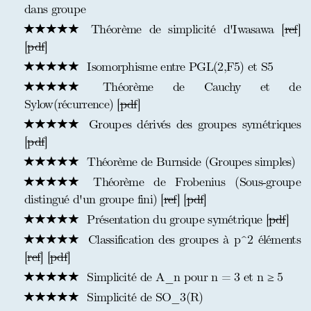
dans groupe
Théorème de simplicité d'Iwasawa [
ref
]
[
pdf
]
Isomorphisme entre PGL(2,F5) et S5
Théorème de Cauchy et de
Sylow(récurrence) [
pdf
]
Groupes dérivés des groupes symétriques
[
pdf
]
Théorème de Burnside (Groupes simples)
Théorème de Frobenius (Sous-groupe
distingué d'un groupe fini) [
ref
] [
pdf
]
Présentation du groupe symétrique [
pdf
]
Classification des groupes à p^2 éléments
[
ref
] [
pdf
]
Simplicité de A_n pour n = 3 et n ≥ 5
Simplicité de SO_3(R)