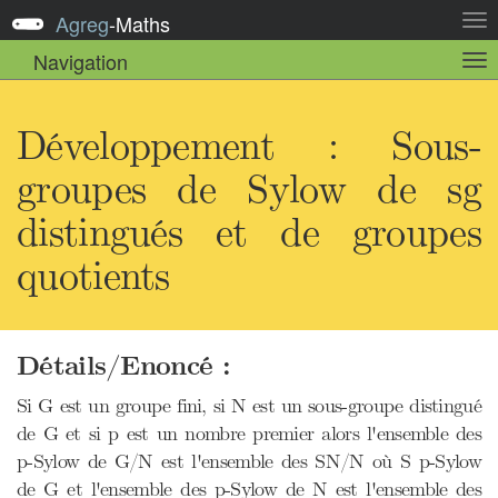
Agreg
-
Maths
Act
la
Navigation
Act
nav
la
sou
nav
Développement : Sous-
groupes de Sylow de sg
distingués et de groupes
quotients
Détails/Enoncé :
Si G est un groupe fini, si N est un sous-groupe distingué
de G et si p est un nombre premier alors l'ensemble des
p-Sylow de G/N est l'ensemble des SN/N où S p-Sylow
de G et l'ensemble des p-Sylow de N est l'ensemble des