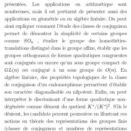
présentées. Les applications en arithmétique sont
nombreuses, mais il est pertinent de présenter aussi des
applications en géométrie ou en algèbre linéaire. On peut
ainsi expliquer comment l’étude des classes de conjugaison
permet de démontrer la simplicité de certains groupes
S
O
n
comme
, étudier le groupe des homothéties-
S
O
n
translations distingué dans le groupe affine, établir que les
groupes orthogonaux de formes quadratiques congruentes
sont conjugués ou encore qu’un sous groupe compact de
G
L
(
n
)
O
(
n
)
est conjugué à un sous groupe de
. En
(
)
(
)
G
L
n
O
n
algèbre linéaire, des propriétés topologiques de la classe
de conjugaison d’un endomorphisme permettent d’établir
son caractère diagonalisable ou nilpotent. Enfin, on peut
interpréter le discriminant d’une forme quadratique non-
K
∗
/
(
K
∗
)
2
∗
∗
2
dégénérée comme élément du quotient
. S’ils le
/
(
)
K
K
désirent, les candidats peuvent poursuivre en illustrant ces
notions en théorie des représentations des groupes finis
(classes de conjugaison et nombres de représentations