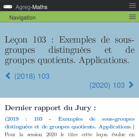
Agreg
-
Maths
Act
la
Navigation
Act
nav
la
sou
nav
Leçon 103
: Exemples de sous-
groupes distinguées et de
groupes quotients. Applications.
(2018) 103
(2020) 103
Dernier rapport du Jury :
(2019 : 103 - Exemples de sous-groupes
distinguées et de groupes quotients. Applications.)
Pour la session 2020 le titre cette leçon évolue en