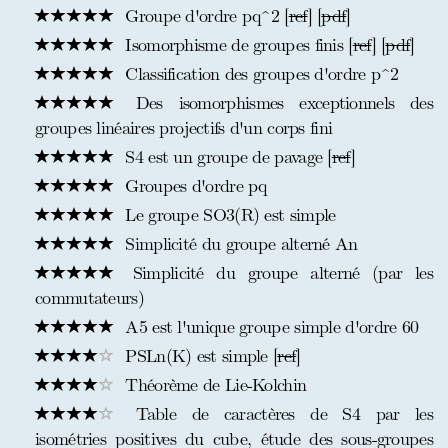
Groupe d'ordre pq^2 [
ref
] [
pdf
]
Isomorphisme de groupes finis [
ref
] [
pdf
]
Classification des groupes d'ordre p^2
Des isomorphismes exceptionnels des
groupes linéaires projectifs d'un corps fini
S4 est un groupe de pavage [
ref
]
Groupes d'ordre pq
Le groupe SO3(R) est simple
Simplicité du groupe alterné An
Simplicité du groupe alterné (par les
commutateurs)
A5 est l'unique groupe simple d'ordre 60
PSLn(K) est simple [
ref
]
Théorème de Lie-Kolchin
Table de caractères de S4 par les
isométries positives du cube, étude des sous-groupes