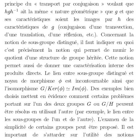
principe du « transport par conjugaison » voulant que
h
g
h
−
1
g
−
1
ait la même « nature géométrique » que
et que
h
g
h
g
h
ses caractéristiques soient les images par
des
h
g
caractéristiques de
(conjugaison d’une transvection,
g
d’une translation, d’une réflexion, etc.). Concernant la
notion de sous-groupe distingué, il faut indiquer en quoi
c’est précisément la notion qui permet de munir le
quotient d’une structure de groupe héritée. Cette notion
permet aussi de donner une caractérisation interne des
produits directs. Le lien entre sous-groupe distingué et
ϕ
noyau de morphisme
est incontournable ainsi que
ϕ
G
/
K
e
r
(
ϕ
)
≃
I
m
(
ϕ
)
l’isomorphisme
. Des exemples bien
/
(
)
≃
(
)
G
K
e
r
ϕ
I
m
ϕ
choisis mettent en évidence comment certains problèmes
G
/
H
G
portant sur l’un des deux groupes
ou
peuvent
/
G
G
H
être résolus en utilisant l’autre (par exemple, le lien entre
les sous-groupes de l’un et de l’autre). L’examen de la
simplicité de certains groupes peut être proposé. Il est
important de s’attarder sur l’utilité des notions