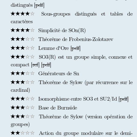
distingués [
pdf
]
Sous-groupes distingués et tables de
caractères
Simplicité de SOn(R)
Théorème de Frobenius-Zolotarev
Lemme d'Ore [
pdf
]
SO3(R) est un groupe simple, connexe et
compact [
ref
] [
pdf
]
Générateurs de Sn
Théorème de Sylow (par récurrence sur le
cardinal)
Isomorphisme entre SO3 et SU2/Id [
pdf
]
Base de Burnside
Théorème de Sylow (version opération de
groupes)
Action du groupe modulaire sur le demi-