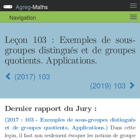
Agreg
-
Maths
Act
la
Navigation
Act
nav
la
sou
nav
Leçon 103
: Exemples de sous-
groupes distingués et de groupes
quotients. Applications.
(2017) 103
(2019) 103
Dernier rapport du Jury :
(2017 : 103 - Exemples de sous-groupes distingués
et de groupes quotients. Applications.)
Dans cette
leçon, il faut non seulement évoquer les notions de groupe