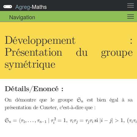
Agreg
-
Maths
Act
la
Navigation
Act
nav
la
sou
nav
Développement :
Présentation du groupe
symétrique
Détails/Enoncé :
S
n
On démontre que le groupe
est bien égal à sa
S
n
présentation de Coxeter, c'est-à-dire que :
S
n
=
⟨
τ
1
,
…
,
τ
n
−
1
|
τ
i
2
=
1
,
τ
i
τ
j
=
τ
j
τ
i
si
|
i
−
j
|
>
1
,
(
τ
i
τ
i
+
2
=
⟨
,
…
,
|
=
1
,
=
si 
|
−
|
>
1
,
(
S
τ
τ
τ
τ
τ
τ
τ
i
j
τ
τ
1
−
1
n
n
i
j
j
i
i
i
i