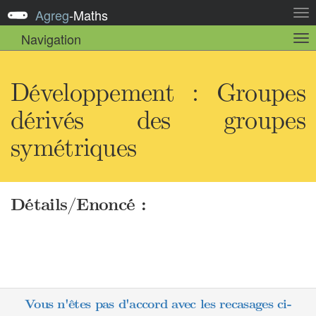
Agreg
-
Maths
Act
la
Navigation
Act
nav
la
sou
nav
Développement : Groupes
dérivés des groupes
symétriques
Détails/Enoncé :
Vous n'êtes pas d'accord avec les recasages ci-