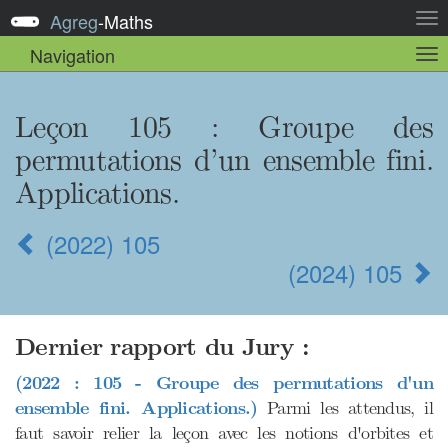
Agreg
-
Maths
Act
la
Navigation
Act
nav
la
sou
nav
Leçon 105
: Groupe des
permutations d’un ensemble fini.
Applications.
(2022) 105
(2024) 105
Dernier rapport du Jury :
(2022 : 105 - Groupe des permutations d'un
ensemble fini. Applications.)
Parmi les attendus, il
faut savoir relier la leçon avec les notions d'orbites et