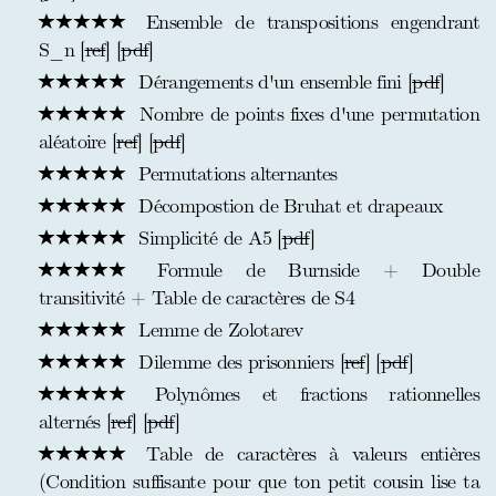
Ensemble de transpositions engendrant
S_n [
ref
] [
pdf
]
Dérangements d'un ensemble fini [
pdf
]
Nombre de points fixes d'une permutation
aléatoire [
ref
] [
pdf
]
Permutations alternantes
Décompostion de Bruhat et drapeaux
Simplicité de A5 [
pdf
]
Formule de Burnside + Double
transitivité + Table de caractères de S4
Lemme de Zolotarev
Dilemme des prisonniers [
ref
] [
pdf
]
Polynômes et fractions rationnelles
alternés [
ref
] [
pdf
]
Table de caractères à valeurs entières
(Condition suffisante pour que ton petit cousin lise ta