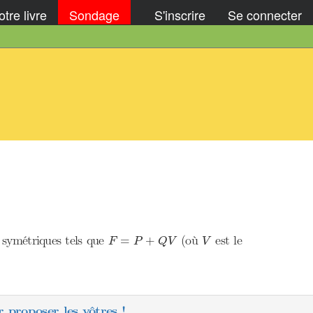
tre livre
Sondage
S'inscrire
Se connecter
F
=
P
+
Q
V
V
symétriques tels que
(où
est le
=
+
F
P
Q
V
V
 proposer les vôtres !