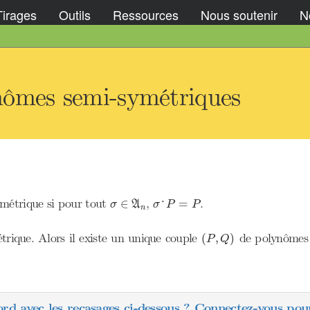
Tirages
Outils
Ressources
Nous soutenir
No
nômes semi-symétriques
σ
∈
A
n
σ
˙
P
=
P
ymétrique si pour tout
,
.
∈
=
˙
σ
A
σ
P
P
n
(
P
,
Q
)
ique. Alors il existe un unique couple
de polynômes 
(
,
)
P
Q
ord avec les recasages ci-dessous ? Connectez-vous pour