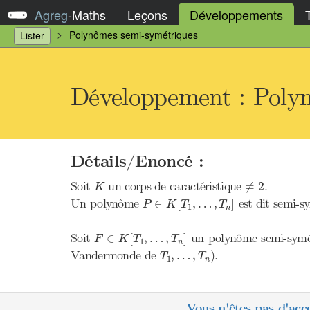
Agreg
-
Maths
Leçons
Développements
Polynômes semi-symétriques
Lister
Développement : Poly
Détails/Enoncé :
K
≠
2
Soit
un corps de caractéristique
.
≠
2
K
P
∈
K
[
T
1
,
…
,
T
n
]
Un polynôme
est dit semi-s
∈
[
,
…
,
]
P
K
T
T
1
n
F
∈
K
[
T
1
,
…
,
T
n
]
Soit
un polynôme semi-symétr
∈
[
,
…
,
]
F
K
T
T
1
n
T
1
,
…
,
T
n
Vandermonde de
).
,
…
,
T
T
1
n
Vous n'êtes pas d'acc