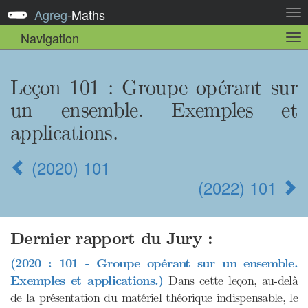
Agreg
-
Maths
Act
la
Navigation
Act
nav
la
sou
nav
Leçon 101
: Groupe opérant sur
un ensemble. Exemples et
applications.
(2020) 101
(2022) 101
Dernier rapport du Jury :
(2020 : 101 - Groupe opérant sur un ensemble.
Exemples et applications.)
Dans cette leçon, au-delà
de la présentation du matériel théorique indispensable, le