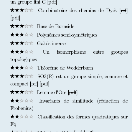
un groupe fini G [
pdf
]
Combinatoire des chemins de Dyck [
ref
]
[
pdf
]
Base de Burnside
Polynômes semi-symétriques
Galois inverse
Un isomorphisme entre groupes
topologiques
Théorème de Wedderburn
SO3(R) est un groupe simple, connexe et
compact [
ref
] [
pdf
]
Lemme d'Ore [
pdf
]
Invariants de similitude (réduction de
Frobenius)
Classification des formes quadratiques sur
Fq