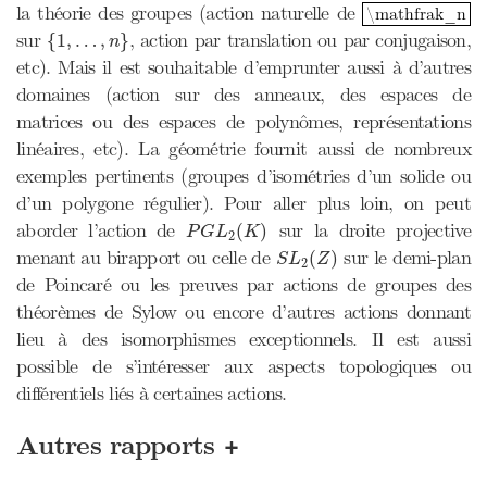
\mathfrak_n
la théorie des groupes (action naturelle de
\mathfrak_n
{
1
,
…
,
n
}
sur
, action par translation ou par conjugaison,
{
1
,
…
,
}
n
etc). Mais il est souhaitable d’emprunter aussi à d’autres
domaines (action sur des anneaux, des espaces de
matrices ou des espaces de polynômes, représentations
linéaires, etc). La géométrie fournit aussi de nombreux
exemples pertinents (groupes d’isométries d’un solide ou
d’un polygone régulier). Pour aller plus loin, on peut
P
G
L
2
(
K
)
aborder l’action de
sur la droite projective
(
)
P
G
L
K
2
S
L
2
(
Z
)
menant au birapport ou celle de
sur le demi-plan
(
)
S
L
Z
2
de Poincaré ou les preuves par actions de groupes des
théorèmes de Sylow ou encore d’autres actions donnant
lieu à des isomorphismes exceptionnels. Il est aussi
possible de s’intéresser aux aspects topologiques ou
différentiels liés à certaines actions.
+
Autres rapports