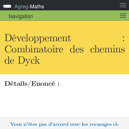
Agreg
-
Maths
Act
la
Navigation
Act
nav
la
sou
nav
Développement :
Combinatoire des chemins
de Dyck
Détails/Enoncé :
Vous n'êtes pas d'accord avec les recasages ci-