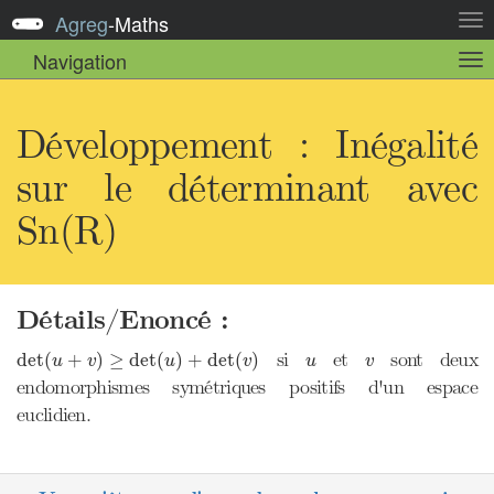
Agreg
-
Maths
Act
la
Navigation
Act
nav
la
sou
nav
Développement : Inégalité
sur le déterminant avec
Sn(R)
Détails/Enoncé :
det
(
u
+
v
)
≥
det
(
u
)
+
det
(
v
)
u
v
si
et
sont deux
det
(
+
)
≥
det
(
)
+
det
(
)
u
v
u
v
u
v
endomorphismes symétriques positifs d'un espace
euclidien.