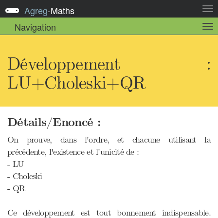
Agreg
-
Maths
Act
la
Navigation
Act
nav
la
sou
nav
Développement :
LU+Choleski+QR
Détails/Enoncé :
On prouve, dans l'ordre, et chacune utilisant la
précédente, l'existence et l'unicité de :
- LU
- Choleski
- QR
Ce développement est tout bonnement indispensable.