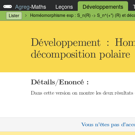
Agreg
-
Maths
Leçons
Développements
Homéomorphisme exp : S_n(R) -> S_n^(+*) (R) et déco
Lister
Développement : Ho
décomposition polaire
Détails/Enoncé :
Dans cette version on montre les deux résultats
Vous n'êtes pas d'acc