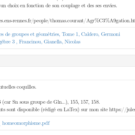
e un choix en fonction de son couplage et des ses envies.
eves.ens-rennes.fr/people/thomas.courant/Agr%C3%A9gation.h
tes de groupes et géométries, Tome 1, Caldero, Germoni
re 3 , Francinou, Gianella, Nicolas
tuelles coquilles.
 (car Sn sous groupe de Gln...), 155, 157, 158.
s sont disponible (rédigé en LaTex) sur mon site https://jules
 homeomorphisme.pdf