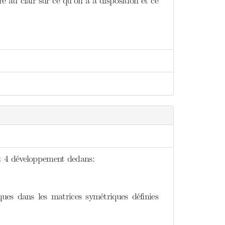
 au clair sur ce qu’on a à disposition et ce
t 4 développement dedans:
ues dans les matrices symétriques définies