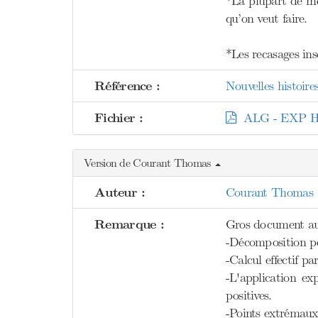
*La plupart de me
qu’on veut faire.
*Les recasages in
Référence :
Nouvelles histoire
Fichier :
ALG - EXP H
Version de Courant Thomas
Auteur :
Courant Thomas
Remarque :
Gros document aut
-Décomposition p
-Calcul effectif 
-L'application ex
positives.
-Points extrémaux