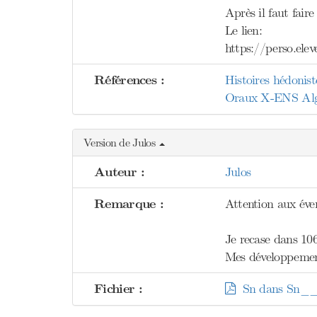
Après il faut fair
Le lien:
https://perso.el
Références :
Histoires hédonis
Oraux X-ENS Algèb
Version de Julos
Auteur :
Julos
Remarque :
Attention aux éven
Je recase dans 106
Mes développement
Fichier :
Sn dans Sn__