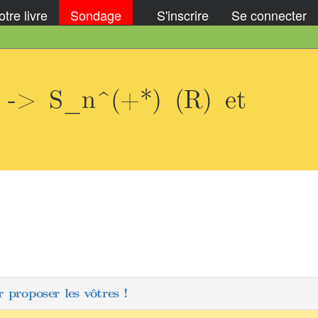
tre livre
Sondage
S'inscrire
Se connecter
 -> S_n^(+*) (R) et
 proposer les vôtres !