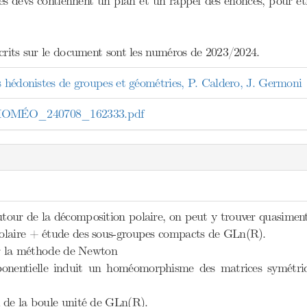
s dévs contiennent un plan et un rappel des énoncés, pour être
scrits sur le document sont les numéros de 2023/2024.
s hédonistes de groupes et géométries, P. Caldero, J. Germoni
OMÉO_240708_162333.pdf
our de la décomposition polaire, on peut y trouver quasimen
olaire + étude des sous-groupes compacts de GLn(R).
par la méthode de Newton
ponentielle induit un homéomorphisme des matrices symétriq
 de la boule unité de GLn(R).