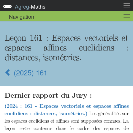
Agreg
-
Maths
Act
la
Navigation
Act
nav
la
sou
nav
Leçon 161
: Espaces vectoriels et
espaces affines euclidiens :
distances, isométries.
(2025) 161
Dernier rapport du Jury :
(2024 : 161 - Espaces vectoriels et espaces affines
euclidiens : distances, isométries.)
Les généralités sur
les espaces euclidiens et affines sont supposées connues. La
leçon reste contenue dans le cadre des espaces de