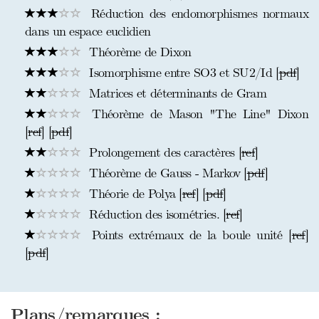
Réduction des endomorphismes normaux
dans un espace euclidien
Théorème de Dixon
Isomorphisme entre SO3 et SU2/Id [
pdf
]
Matrices et déterminants de Gram
Théorème de Mason "The Line" Dixon
[
ref
] [
pdf
]
Prolongement des caractères [
ref
]
Théorème de Gauss - Markov [
pdf
]
Théorie de Polya [
ref
] [
pdf
]
Réduction des isométries. [
ref
]
Points extrémaux de la boule unité [
ref
]
[
pdf
]
Plans/remarques :