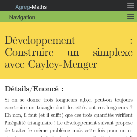
Agreg
-
Maths
Act
la
Navigation
Act
nav
la
sou
nav
Développement :
Construire un simplexe
avec Cayley-Menger
Détails/Enoncé :
Si on se donne trois longueurs a,b,c, peut-on toujours
construire un triangle dont les côtés ont ces longueurs ?
Eh non, il faut (et il suffit) que ces trois quantités vérifient
l'inégalité triangulaire ! Le développement suivant propose
de traiter le même problème mais cette fois pour un n-