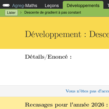
Agreg
-
Maths
Leçons
Développements
Descente de gradient à pas constant
Lister
Développement : Desce
Détails/Enoncé :
Vous n'êtes pas d'acc
Recasages pour l'année 2026 :