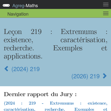
Agreg
-
Maths
Act
la
Navigation
Act
nav
la
sou
nav
Leçon 219
: Extremums :
existence, caractérisation,
recherche. Exemples et
applications.
(2024) 219
(2026) 219
Dernier rapport du Jury :
(2024 : 219 - Extremums : existence,
caractérisation, recherche. Exemples et