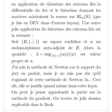
en application du théorème des extrema liés la
différentielle du det et le théorème donnant les
SL
n
(
R
)
R
matrices minimisant la norme sur
(que
SL
(
)
n
je fais en DEV dans d'autres leçons). Une autre
jolie application du théorème des extrema liés est
la suivante :
(
E
,
(
.
|
.
)
)
u
Soit
un espace euclidien et
un
(
,
(
.
|
.
)
)
E
u
E
endomorphisme auto-adjoint de
. Alors, la
E
λ
=
sup
‖
x
‖
=
1
(
u
(
x
)
|
x
)
quantité :
est valeur
=
sup
(
(
)
|
)
λ
u
x
x
∥
∥
=
1
x
u
propre de
.
u
J'ai mis la méthode de Newton car le rapport du
jury en parlait, mais je ne suis pas sûr qu'il
s'agissait de cette méthode de Newton là... Ceci
dit, elle se justifie quand même dans cette leçon.
On peut je pense approfondir la partie sur la
méthode du gradient. On trouve de jolis dessins
explicatifs dans le Beck.