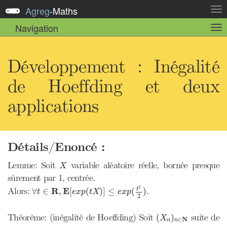
Agreg
-
Maths
Act
la
Navigation
Act
nav
la
sou
nav
Développement : Inégalité
de Hoeffding et deux
applications
Détails/Enoncé :
X
Lemme: Soit
variable aléatoire réelle, bornée presque
X
sûrement par 1, centrée.
∀
t
∈
R
,
E
[
e
x
p
(
t
X
)
]
≤
e
x
p
(
t
2
2
)
2
Alors:
R
E
.
t
∀
∈
,
[
(
)
]
≤
(
)
t
e
x
p
t
X
e
x
p
2
(
X
n
)
n
∈
N
Théorème: (inégalité de Hoeffding) Soit
suite de
(
)
X
N
∈
n
n