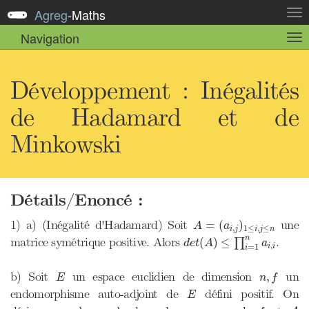
Agreg
-
Maths
Act
la
Navigation
Act
nav
la
sou
nav
Développement : Inégalités
de Hadamard et de
Minkowski
Détails/Enoncé :
A
=
(
a
i
,
j
)
1
≤
i
,
j
≤
n
1) a) (Inégalité d'Hadamard) Soit
une
=
(
)
A
a
,
1
≤
,
≤
i
j
i
j
n
d
e
t
(
A
)
≤
∏
i
=
1
n
a
i
,
i
n
matrice symétrique positive. Alors
.
(
)
≤
∏
d
e
t
A
a
,
i
i
=
1
i
E
n
,
f
b) Soit
un espace euclidien de dimension
un
,
E
n
f
E
endomorphisme auto-adjoint de
défini positif. On
E
A
λ
1
,
⋯
,
λ
n
f