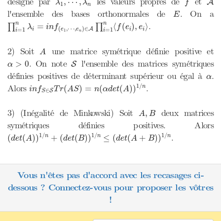
désigne par
les valeurs propres de
et
,
⋯
,
A
λ
λ
f
1
n
E
l'ensemble des bases orthonormales de
. On a
E
∏
i
=
1
n
λ
i
=
i
n
f
(
e
1
,
⋯
,
e
n
)
∈
A
∏
i
=
1
n
⟨
f
(
e
i
)
,
e
i
⟩
n
n
.
=
⟨
(
)
,
⟩
∏
∏
λ
i
n
f
f
e
e
(
,
⋯
,
)
∈
A
i
i
i
e
e
=
1
=
1
i
i
1
n
A
2) Soit
une matrice symétrique définie positive et
A
S
α
>
0
. On note
l'ensemble des matrices symétriques
>
0
S
α
α
définies positives de déterminant supérieur ou égal à
.
α
i
n
f
S
∈
S
T
r
(
A
S
)
=
n
(
α
d
e
t
(
A
)
)
1
/
n
1
/
Alors
.
(
)
=
(
(
)
)
n
i
n
f
T
r
A
S
n
α
d
e
t
A
∈
S
S
A
,
B
3) (Inégalité de Minkowski) Soit
deux matrices
,
A
B
symétriques définies positives. Alors
(
d
e
t
(
A
)
)
1
/
n
+
(
d
e
t
(
B
)
)
1
/
n
≤
(
d
e
t
(
A
+
B
)
)
1
/
n
1
/
1
/
1
/
.
(
(
)
)
+
(
(
)
)
≤
(
(
+
)
)
n
n
n
d
e
t
A
d
e
t
B
d
e
t
A
B
Vous n'êtes pas d'accord avec les recasages ci-
dessous ? Connectez-vous pour proposer les vôtres
!