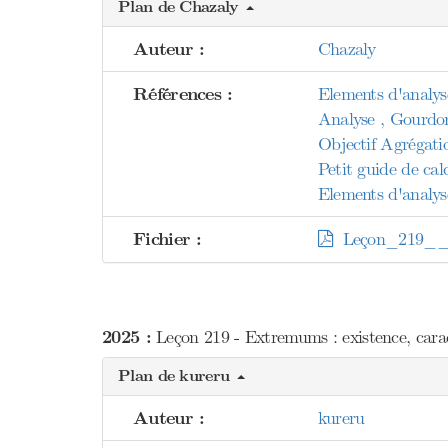
Plan de Chazaly
Auteur :
Chazaly
Références :
Elements d'analyse
Analyse , Gourdo
Objectif Agrégati
Petit guide de calc
Elements d'analys
Fichier :
Leçon_219___E
2025 :
Leçon 219 - Extremums : existence, caract
Plan de kureru
Auteur :
kureru