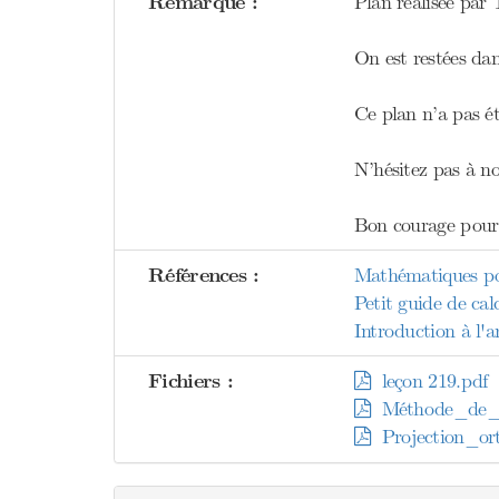
Remarque :
Plan réalisée par
On est restées dan
Ce plan n’a pas été
N’hésitez pas à no
Bon courage pour 
Références :
Mathématiques pou
Petit guide de calc
Introduction à l'a
Fichiers :
leçon 219.pdf
Méthode_de_N
Projection_or