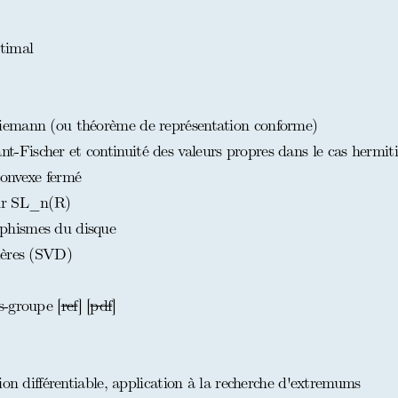
timal
emann (ou théorème de représentation conforme)
ischer et continuité des valeurs propres dans le cas hermit
onvexe fermé
ur SL_n(R)
phismes du disque
ières (SVD)
s-groupe [
ref
] [
pdf
]
ion différentiable, application à la recherche d'extremums