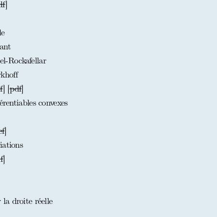
df
]
le
ant
-Rockafellar
khoff
f
] [
pdf
]
érentiables convexes
ef
]
iations
f
]
a droite réelle