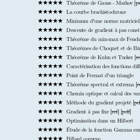
Théorème de Gauss - Markov [
p
La courbe brachistochrone
Minimum d'une norme matriciel
Descente de gradient à pas const
Théorème du min-max de Fenchel
Théorèmes de Choquet et de Bir
Théorème de Kuhn et Tucker [
re
Caractérisation des fonctions diff
Point de Fermat d'un triangle
Théorème spectral et extrema [
r
Chemin optique et calcul des var
Méthode du gradient projeté [
pd
Gradient à pas fixe [
ref
] [
pdf
]
Optimisation dans un Hilbert
Étude de la fonction Gamma sur l
Billard convexe