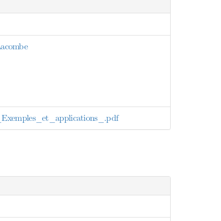
 Lacombe
xemples_et_applications_.pdf