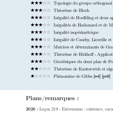
Topologie du groupe orthogonal eu
Théorème de Bloch
Inégalité de Hoeffding et deux ap
Inégalités de Hadamard et de Mi
Inégalité isopérimétrique
Inégalité de Cauchy, Liouville e
Matrices et déterminants de Gr
Théorème de Birkhoff - Applicati
Géodésiques du demi plan de Po
Théorème de Kantorovich et algo
Phénomène de Gibbs [
ref
] [
pdf
]
Plans/remarques :
2026 :
Leçon 219 - Extremums : existence, caract