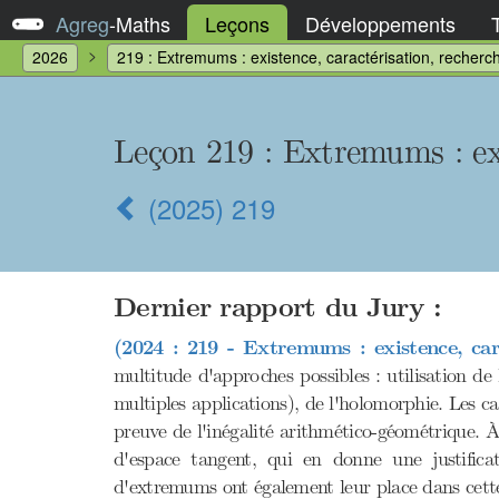
Agreg
-
Maths
Leçons
Développements
2026
219 : Extremums : existence, caractérisation, recherc
Leçon 219
: Extremums : exi
(2025) 219
Dernier rapport du Jury :
(2024 : 219 - Extremums : existence, cara
multitude d'approches possibles : utilisation de 
multiples applications), de l'holomorphie. Les c
preuve de l'inégalité arithmético-géométrique. 
d'espace tangent, qui en donne une justifica
d'extremums ont également leur place dans cett