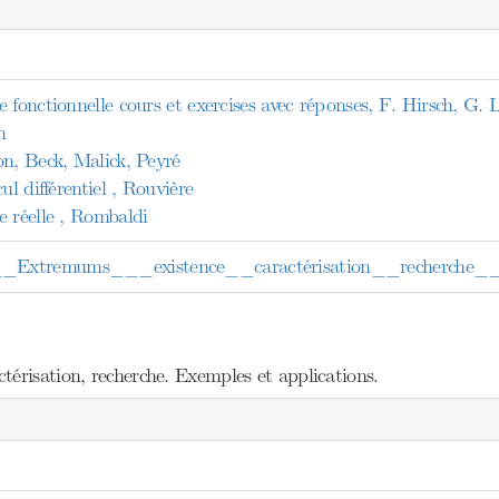
 fonctionnelle cours et exercises avec réponses, F. Hirsch, G.
n
on, Beck, Malick, Peyré
ul différentiel , Rouvière
e réelle , Rombaldi
xtremums___existence__caractérisation__recherche__E
érisation, recherche. Exemples et applications.