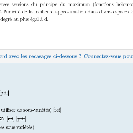
iverses versions du principe du maximum (fonctions holom
ir à l'unicité de la meilleure approximation dans divers espaces
degré au plus égal à d.
ord avec les recasages ci-dessous ? Connectez-vous pour
[
pdf
]
iliser de sous-variétés) [
ref
]
GN [
ref
] [
pdf
]
s sous-variétés)