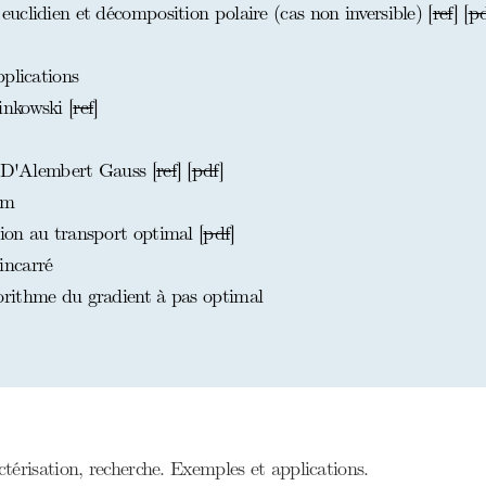
clidien et décomposition polaire (cas non inversible) [
ref
] [
p
plications
nkowski [
ref
]
t D'Alembert Gauss [
ref
] [
pdf
]
am
on au transport optimal [
pdf
]
incarré
rithme du gradient à pas optimal
érisation, recherche. Exemples et applications.