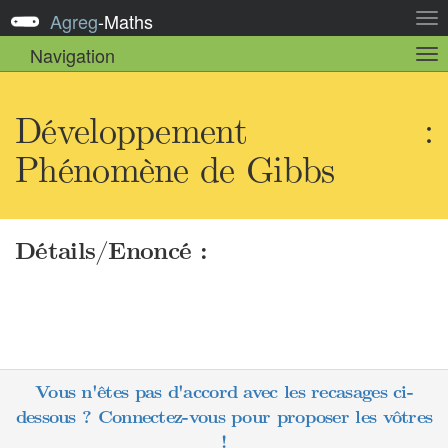
Agreg
-
Maths
Act
la
Navigation
Act
nav
la
sou
nav
Développement :
Phénomène de Gibbs
Détails/Enoncé :
Vous n'êtes pas d'accord avec les recasages ci-
dessous ? Connectez-vous pour proposer les vôtres
!