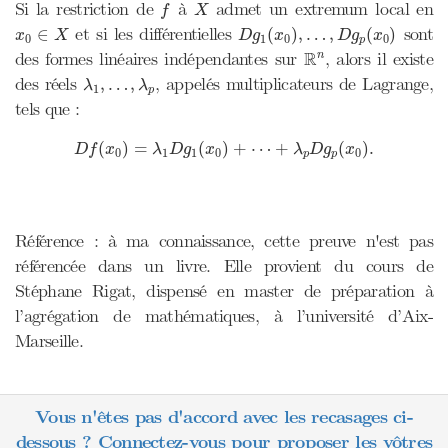
f
X
Si la restriction de
à
admet un extremum local en
f
X
D
g
1
(
x
0
)
,
…
,
D
g
p
(
x
0
)
x
0
∈
X
et si les différentielles
sont
∈
(
)
,
…
,
(
)
x
X
D
g
x
D
g
x
0
1
0
0
p
R
n
R
des formes linéaires indépendantes sur
, alors il existe
n
λ
1
,
…
,
λ
p
des réels
, appelés multiplicateurs de Lagrange,
,
…
,
λ
λ
1
p
tels que :
D
f
(
x
0
)
=
λ
1
D
g
1
(
x
0
)
+
⋯
+
λ
p
D
g
p
(
x
0
)
.
(
)
=
(
)
+
⋯
+
(
)
.
D
f
x
λ
D
g
x
λ
D
g
x
0
1
1
0
0
p
p
Référence : à ma connaissance, cette preuve n'est pas
référencée dans un livre. Elle provient du cours de
Stéphane Rigat, dispensé en master de préparation à
l’agrégation de mathématiques, à l’université d’Aix-
Marseille.
Vous n'êtes pas d'accord avec les recasages ci-
dessous ? Connectez-vous pour proposer les vôtres