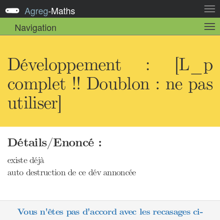
Agreg
-
Maths
Act
la
Navigation
Act
nav
la
sou
nav
Développement : [L_p
complet !! Doublon : ne pas
utiliser]
Détails/Enoncé :
existe déjà
auto destruction de ce dév annoncée
Vous n'êtes pas d'accord avec les recasages ci-