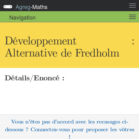
Agreg
-
Maths
Act
la
Navigation
Act
nav
la
sou
nav
Développement :
Alternative de Fredholm
Détails/Enoncé :
Vous n'êtes pas d'accord avec les recasages ci-
dessous ? Connectez-vous pour proposer les vôtres
!