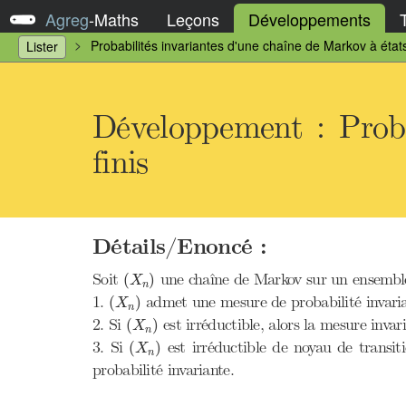
Agreg
-
Maths
Leçons
Développements
Probabilités invariantes d'une chaîne de Markov à états
Lister
Développement : Proba
finis
Détails/Enoncé :
(
X
n
)
Soit
une chaîne de Markov sur un ensemb
(
)
X
n
(
X
n
)
1.
admet une mesure de probabilité invaria
(
)
X
n
(
X
n
)
2. Si
est irréductible, alors la mesure invar
(
)
X
n
(
X
n
)
3. Si
est irréductible de noyau de transi
(
)
X
n
probabilité invariante.