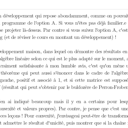
un développement qui repose abondamment, comme on pouvait s
 programme de l'option A. Si vous n'êtes pas déjà familier.e 
e projeter là-dessus. Par contre si vous suivez l'option A, c'es
eg (et de réviser le cours en montant un développement) !
veloppement maison, dans lequel on démontre des résultats en 
algèbre linéaire selon ce qui est le plus adapté sur le moment, 
raiment satisfaisante à mon humble avis, c'est qu'on mène u
héorème qui peut aussi s'énoncer dans le cadre de l'algèbre 
auche, positif et associé à 1, et si cette matrice est supposé
f (résultat qui peut s'obtenir par le buldozère de Perron-Froben
j'en ai indiqué beaucoup mais il y en a certains pour lesq
vexité et valeurs propres). Par contre, je pense que c'est une
ces leçons ! Pour convexité, j'envisageai peut-être de transform
t admettre le résultat d'unicité, puis montrer que si la chaîne 