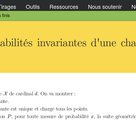
Tirages
Outils
Ressources
Nous soutenir
No
 finis
bilités invariantes d'une ch
X
d
le
de cardinal
. On va montrer :
X
d
nte.
iante est unique et charge tous les points.
P
x
tion
, pour toute mesure de probabilité
, la suite géométr
P
x