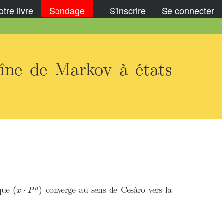
tre livre
Sondage
S'inscrire
Se connecter
aîne de Markov à états
(
x
⋅
P
n
)
ique
converge au sens de Cesàro vers la
(
⋅
)
n
x
P