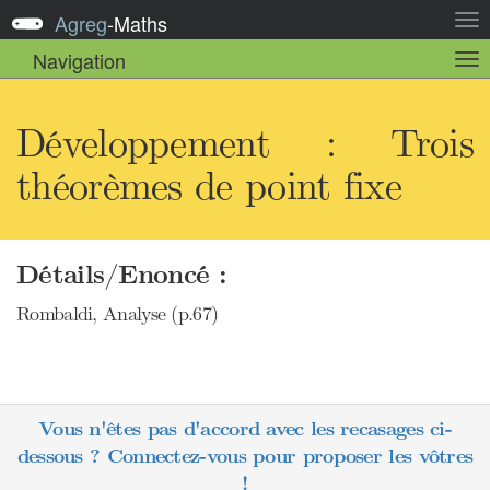
Agreg
-
Maths
Act
la
Navigation
Act
nav
la
sou
nav
Développement : Trois
théorèmes de point fixe
Détails/Enoncé :
Rombaldi, Analyse (p.67)
Vous n'êtes pas d'accord avec les recasages ci-
dessous ? Connectez-vous pour proposer les vôtres
!