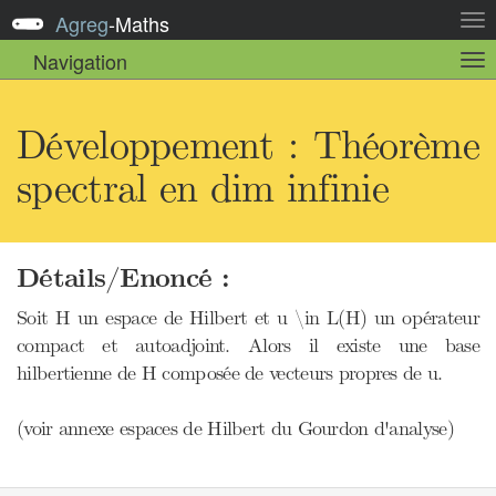
Agreg
-
Maths
Act
la
Navigation
Act
nav
la
sou
nav
Développement : Théorème
spectral en dim infinie
Détails/Enoncé :
Soit H un espace de Hilbert et u \in L(H) un opérateur
compact et autoadjoint. Alors il existe une base
hilbertienne de H composée de vecteurs propres de u.
(voir annexe espaces de Hilbert du Gourdon d'analyse)