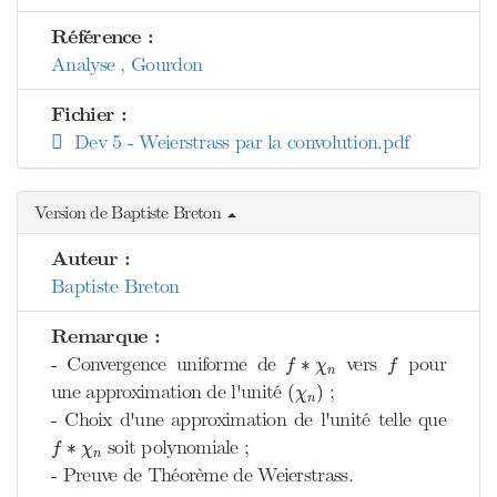
Référence :
Analyse , Gourdon
Fichier :
Dev 5 - Weierstrass par la convolution.pdf
Version de Baptiste Breton
Auteur :
Baptiste Breton
Remarque :
f
∗
χ
n
f
- Convergence uniforme de
vers
pour
∗
f
χ
f
n
(
χ
n
)
une approximation de l'unité
;
(
)
χ
n
- Choix d'une approximation de l'unité telle que
f
∗
χ
n
soit polynomiale ;
∗
f
χ
n
- Preuve de Théorème de Weierstrass.