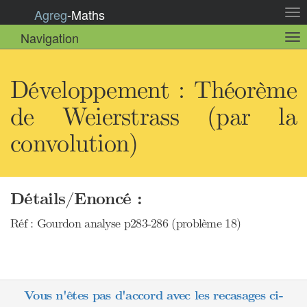
Agreg
-
Maths
Act
la
Navigation
Act
nav
la
sou
nav
Développement : Théorème
de Weierstrass (par la
convolution)
Détails/Enoncé :
Réf : Gourdon analyse p283-286 (problème 18)
Vous n'êtes pas d'accord avec les recasages ci-