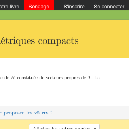
tre livre
Sondage
S'inscrire
Se connecter
métriques compacts
H
T
ne de
constituée de vecteurs propres de
. La
H
T
 proposer les vôtres !
Afficher les autres années