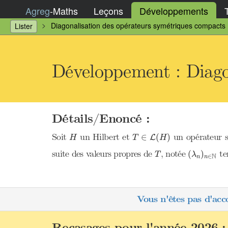
Agreg
-
Maths
Leçons
Développements
Diagonalisation des opérateurs symétriques compacts
Lister
Développement : Diago
Détails/Enoncé :
T
∈
L
(
H
)
H
Soit
un Hilbert et
un opérateur s
∈
(
)
L
H
T
H
(
λ
n
)
n
∈
N
T
suite des valeurs propres de
, notée
te
(
)
T
λ
N
∈
n
n
Vous n'êtes pas d'acc
Recasages pour l'année 2026 :