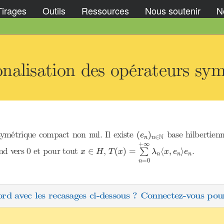
Tirages
Outils
Ressources
Nous soutenir
No
nalisation des opérateurs sy
(
e
n
)
n
∈
N
ymétrique compact non nul. Il existe
base hilbertien
(
)
e
N
∈
n
n
T
(
x
)
=
∑
n
=
0
+
∞
λ
n
⟨
x
,
e
n
⟩
e
n
+
∞
x
∈
H
nd vers 0 et pour tout
,
.
∈
(
)
=
⟨
,
⟩
∑
x
H
T
x
λ
x
e
e
n
n
n
=
0
n
ord avec les recasages ci-dessous ? Connectez-vous pour