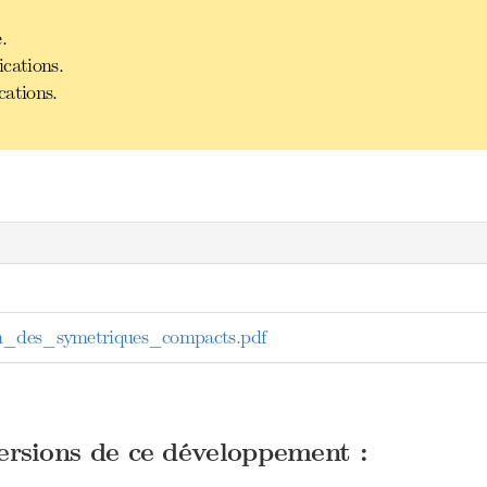
.
cations.
cations.
n_des_symetriques_compacts.pdf
versions de ce développement :