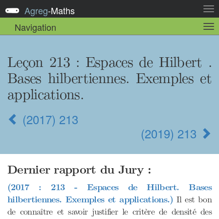
Agreg
-
Maths
Act
la
Navigation
Act
nav
la
sou
nav
Leçon 213
: Espaces de Hilbert .
Bases hilbertiennes. Exemples et
applications.
(2017) 213
(2019) 213
Dernier rapport du Jury :
(2017 : 213 - Espaces de Hilbert. Bases
hilbertiennes. Exemples et applications.)
Il est bon
de connaître et savoir justifier le critère de densité des