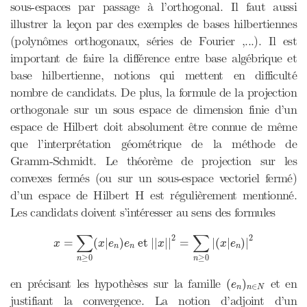
sous-espaces par passage à l’orthogonal. Il faut aussi
illustrer la leçon par des exemples de bases hilbertiennes
(polynômes orthogonaux, séries de Fourier ,...). Il est
important de faire la différence entre base algébrique et
base hilbertienne, notions qui mettent en difficulté
nombre de candidats. De plus, la formule de la projection
orthogonale sur un sous espace de dimension finie d’un
espace de Hilbert doit absolument être connue de même
que l’interprétation géométrique de la méthode de
Gramm-Schmidt. Le théorème de projection sur les
convexes fermés (ou sur un sous-espace vectoriel fermé)
d’un espace de Hilbert H est régulièrement mentionné.
Les candidats doivent s’intéresser au sens des formules
x
=
∑
n
≥
0
(
x
|
e
n
)
e
n
et
|
|
x
|
|
2
=
∑
n
≥
0
|
(
x
|
e
n
)
|
2
∑
∑
2
2
=
(
|
)
 et 
|
|
|
|
=
|
(
|
)
|
x
x
e
e
x
x
e
n
n
n
≥
0
≥
0
n
n
(
e
n
)
n
∈
N
en précisant les hypothèses sur la famille
et en
(
)
e
∈
n
n
N
justifiant la convergence. La notion d’adjoint d’un