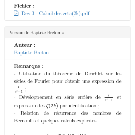
Fichier :
Dev 3 - Calcul des zeta(2k).pdf
Version de Baptiste Breton
Auteur :
Baptiste Breton
Remarque :
- Utilisation du théorème de Dirichlet sur les
séries de Fourier pour obtenir une expression de
t
e
t
−
1
;
t
−
1
t
e
t
e
t
−
1
- Développement en série entière de
et
t
−
1
t
e
ζ
(
2
k
)
expression des
par identification ;
(
2
)
ζ
k
- Relation de récurrence des nombres de
Bernoulli et quelques calculs explicites.