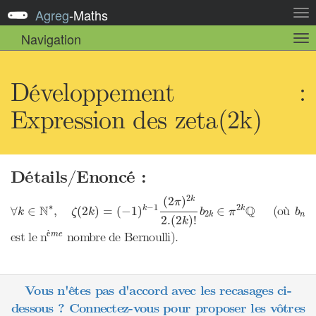
Agreg
-
Maths
Act
la
Navigation
Act
nav
la
sou
nav
Développement :
Expression des zeta(2k)
Détails/Enoncé :
∀
k
∈
N
∗
,
ζ
(
2
k
)
=
(
−
1
)
k
−
1
(
2
π
)
2
k
2.
(
2
k
)
!
b
2
k
∈
π
2
k
Q
2
(
2
)
k
π
b
n
∗
N
Q
−
1
2
(où
∀
∈
,
(
2
)
=
(
−
1
)
∈
k
k
k
ζ
k
b
π
b
2
n
k
2.
(
2
)
!
k
è
m
e
è
est le n
nombre de Bernoulli).
m
e
Vous n'êtes pas d'accord avec les recasages ci-
dessous ? Connectez-vous pour proposer les vôtres