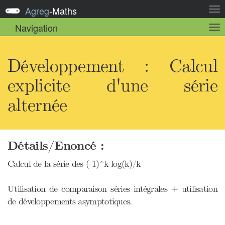
Agreg
-
Maths
Act
la
Navigation
Act
nav
la
sou
nav
Développement : Calcul
explicite d'une série
alternée
Détails/Enoncé :
Calcul de la série des (-1)^k log(k)/k
Utilisation de comparaison séries intégrales + utilisation
de développements asymptotiques.