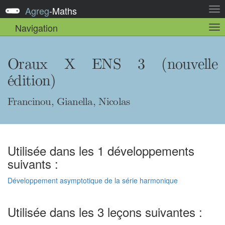
Agreg
-
Maths
Act
la
Navigation
Act
nav
la
sou
nav
Oraux X ENS 3 (nouvelle
édition)
Francinou, Gianella, Nicolas
Utilisée dans les 1 développements
suivants :
Développement asymptotique de la série harmonique
Utilisée dans les 3 leçons suivantes :