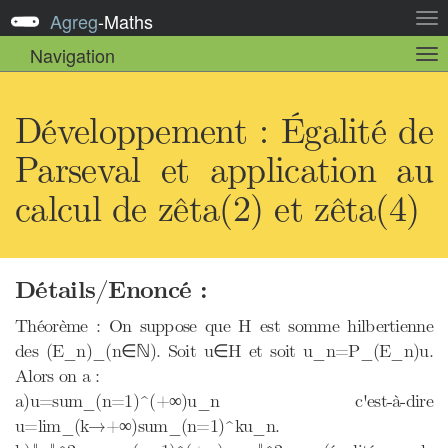
Agreg
-
Maths
Act
la
Navigation
Act
nav
la
sou
nav
Développement : Égalité de
Parseval et application au
calcul de zêta(2) et zêta(4)
Détails/Enoncé :
Théorème : On suppose que H est somme hilbertienne
des (E_n)_(n∈ℕ). Soit u∈H et soit u_n=P_(E_n)u.
Alors on a :
a)u=sum_(n=1)^(+∞)u_n c'est-à-dire
u=lim_(k→+∞)sum_(n=1)^ku_n.