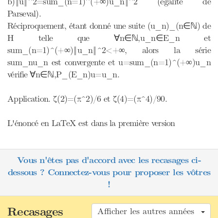
b)‖u‖^2=sum_(n=1)^(+∞)​u_n‖^2 (égalité de
Parseval).
Réciproquement, étant donné une suite (u_n)_(n∈ℕ) de
H telle que ∀n∈ℕ,u_n∈E_n et
sum_(n=1)^(+∞)‖u_n‖^2<+∞, alors la série
sum_nu_n est convergente et u=sum_(n=1)^(+∞)u_n
vérifie ∀n∈ℕ,P_(E_n)u=u_n.
Application. ζ(2)=(π^2)/6 et ζ(4)=(π^4)/90.
L'énoncé en LaTeX est dans la première version
Vous n'êtes pas d'accord avec les recasages ci-
dessous ? Connectez-vous pour proposer les vôtres
!
Recasages
Afficher les autres années