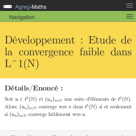
Agreg
-
Maths
Act
la
Navigation
Act
nav
la
sou
nav
Développement : Etude de
la convergence faible dans
L^1(N)
Détails/Enoncé :
u
∈
ℓ
1
(
N
)
ℓ
1
(
N
)
(
u
n
)
n
∈
N
N
N
1
1
Soit
et
une suite d'éléments de
.
∈
ℓ
(
)
(
)
ℓ
(
)
u
u
N
∈
n
n
ℓ
1
(
N
)
(
u
n
)
n
∈
N
v
N
1
Alors:
converge vers
dans
si et seulement
(
)
ℓ
(
)
u
v
N
∈
n
n
(
u
n
)
n
∈
N
u
si
converge faiblement vers
.
(
)
u
u
N
∈
n
n