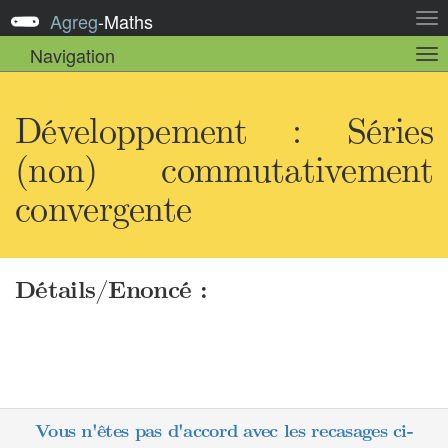
Agreg
-
Maths
Act
la
Navigation
Act
nav
la
sou
nav
Développement : Séries
(non) commutativement
convergente
Détails/Enoncé :
Vous n'êtes pas d'accord avec les recasages ci-