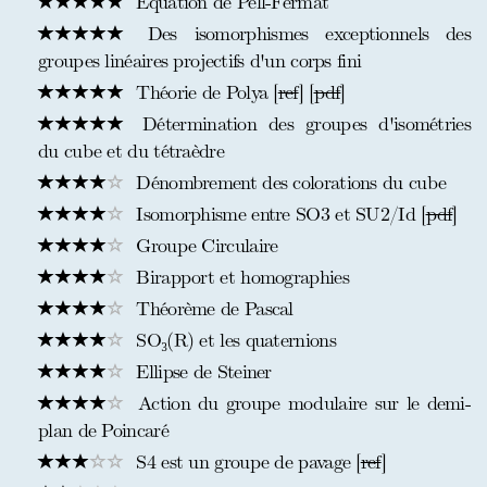
Equation de Pell-Fermat
Des isomorphismes exceptionnels des
groupes linéaires projectifs d'un corps fini
Théorie de Polya [
ref
] [
pdf
]
Détermination des groupes d'isométries
du cube et du tétraèdre
Dénombrement des colorations du cube
Isomorphisme entre SO3 et SU2/Id [
pdf
]
Groupe Circulaire
Birapport et homographies
Théorème de Pascal
SO₃(R) et les quaternions
Ellipse de Steiner
Action du groupe modulaire sur le demi-
plan de Poincaré
S4 est un groupe de pavage [
ref
]