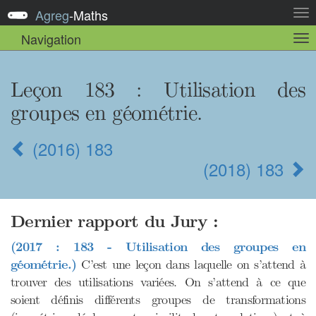
Agreg
-
Maths
Act
la
Navigation
Act
nav
la
sou
nav
Leçon 183 : Utilisation des
groupes en géométrie.
(2016) 183
(2018) 183
Dernier rapport du Jury :
(2017 : 183 - Utilisation des groupes en
géométrie.)
C’est une leçon dans laquelle on s’attend à
trouver des utilisations variées. On s’attend à ce que
soient définis différents groupes de transformations