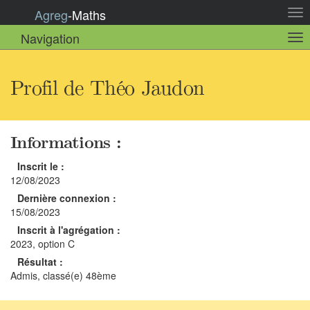
Agreg
-
Maths
Act
la
Navigation
Act
nav
la
sou
nav
Profil de Théo Jaudon
Informations :
Inscrit le :
12/08/2023
Dernière connexion :
15/08/2023
Inscrit à l'agrégation :
2023, option C
Résultat :
Admis, classé(e) 48ème