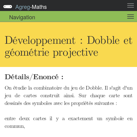
Agreg
-
Maths
Act
la
Navigation
Act
nav
la
sou
nav
Développement : Dobble et
géométrie projective
Détails/Enoncé :
On étudie la combinatoire du jeu de Dobble. Il s'agit d'un
jeu de cartes construit ainsi. Sur chaque carte sont
dessinés des symboles avec les propriétés suivantes :
entre deux cartes il y a exactement un symbole en
commun,