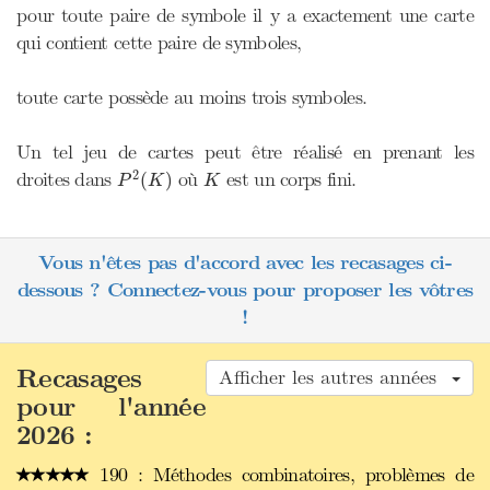
pour toute paire de symbole il y a exactement une carte
qui contient cette paire de symboles,
toute carte possède au moins trois symboles.
Un tel jeu de cartes peut être réalisé en prenant les
P
2
(
K
)
K
2
droites dans
où
est un corps fini.
(
)
P
K
K
Vous n'êtes pas d'accord avec les recasages ci-
dessous ? Connectez-vous pour proposer les vôtres
!
Recasages
Afficher les autres années
pour l'année
2026 :
190 : Méthodes combinatoires, problèmes de