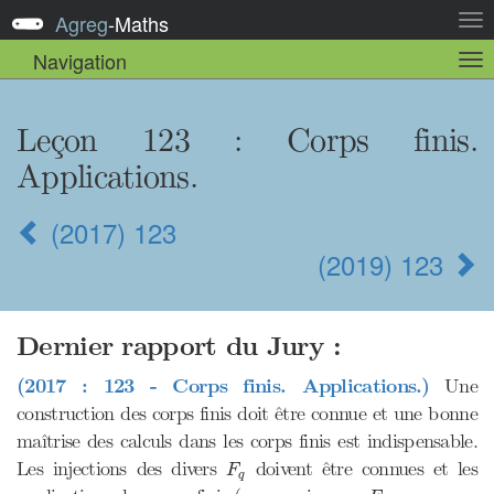
Agreg
-
Maths
Act
la
Navigation
Act
nav
la
sou
nav
Leçon 123 : Corps finis.
Applications.
(2017) 123
(2019) 123
Dernier rapport du Jury :
(2017 : 123 - Corps finis. Applications.)
Une
construction des corps finis doit être connue et une bonne
maîtrise des calculs dans les corps finis est indispensable.
F
q
Les injections des divers
doivent être connues et les
F
q
F
q
q