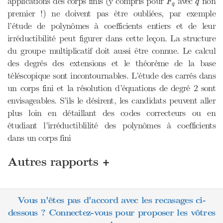
applications des corps finis (y compris pour
avec
non
F
q
q
premier !) ne doivent pas être oubliées, par exemple
l’étude de polynômes à coefficients entiers et de leur
irréductibilité peut figurer dans cette leçon. La structure
du groupe multiplicatif doit aussi être connue. Le calcul
des degrés des extensions et le théorème de la base
téléscopique sont incontournables. L’étude des carrés dans
un corps fini et la résolution d’équations de degré 2 sont
envisageables. S’ils le désirent, les candidats peuvent aller
plus loin en détaillant des codes correcteurs ou en
étudiant l’irréductiblilité des polynômes à coefficients
dans un corps fini
+
Autres rapports
Vous n'êtes pas d'accord avec les recasages ci-
dessous ? Connectez-vous pour proposer les vôtres