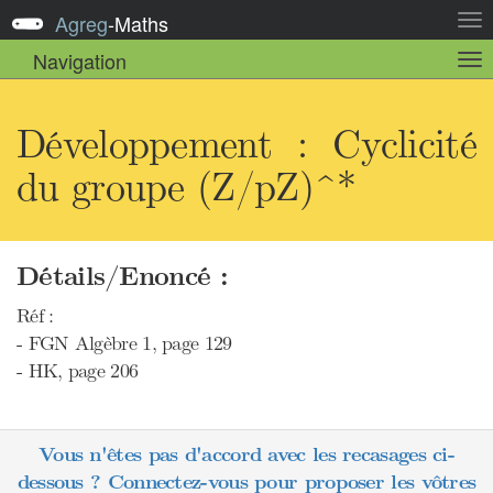
Agreg
-
Maths
Act
la
Navigation
Act
nav
la
sou
nav
Développement : Cyclicité
du groupe (Z/pZ)^*
Détails/Enoncé :
Réf :
- FGN Algèbre 1, page 129
- HK, page 206
Vous n'êtes pas d'accord avec les recasages ci-
dessous ? Connectez-vous pour proposer les vôtres