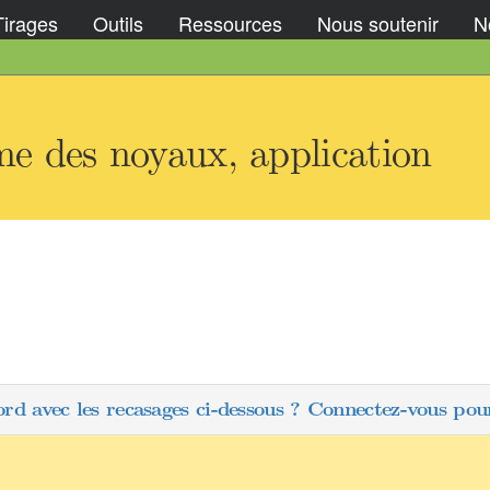
Tirages
Outils
Ressources
Nous soutenir
No
 des noyaux, application
ord avec les recasages ci-dessous ? Connectez-vous pour