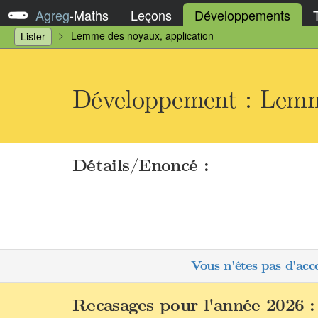
Agreg
-
Maths
Leçons
Développements
Lemme des noyaux, application
Lister
Développement : Lemme
Détails/Enoncé :
Vous n'êtes pas d'acc
Recasages pour l'année 2026 :