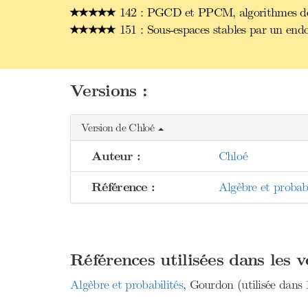
142 : PGCD et PPCM, algorithmes de 
151 : Sous-espaces stables par un end
Versions :
Version de Chloé
Auteur :
Chloé
Référence :
Algèbre et probab
Références utilisées dans les 
Algèbre et probabilités
, Gourdon (utilisée dans 