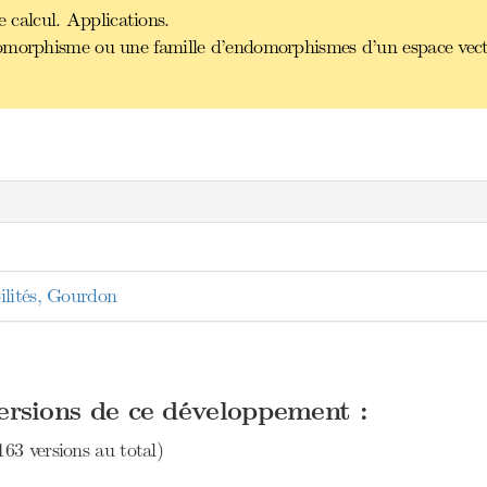
calcul. Applications.
omorphisme ou une famille d’endomorphismes d’un espace vector
ilités, Gourdon
versions de ce développement :
163 versions au total)