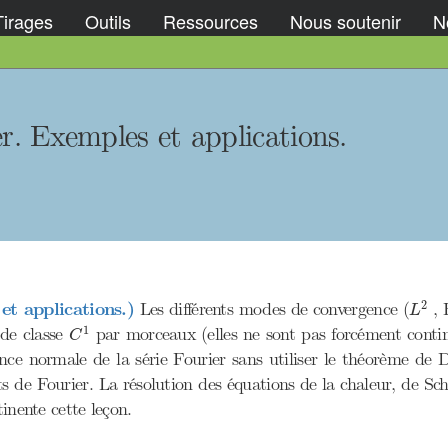
Tirages
Outils
Ressources
Nous soutenir
No
er. Exemples et applications.
L
2
2
et applications.)
Les différents modes de convergence (
, F
L
C
1
1
 de classe
par morceaux (elles ne sont pas forcément contin
C
e normale de la série Fourier sans utiliser le théorème de Dir
nts de Fourier. La résolution des équations de la chaleur, de S
tinente cette leçon.