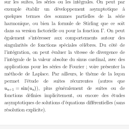
sur les suites, les séries ou les intégrales. On peut par
exemple établir un développement asymptotique à
quelques termes des sommes partielles de la série
harmonique, ou bien la formule de Stirling que ce soit
dans sa version factorielle ou pour la fonction Γ. On peut
également s’intéresser aux comportements autour des
singularités de fonctions spéciales célèbres. Du côté de
l’intégration, on peut évaluer la vitesse de divergence de
l’intégrale de la valeur absolue du sinus cardinal, avec des
applications pour les séries de Fourier ; voire présenter la
méthode de Laplace. Par ailleurs, le thème de la leçon
permet l’étude de suites récurrentes (autres que
u
n
+
1
=
sin
(
u
n
)
), plus généralement de suites ou de
=
sin
(
)
u
u
+
1
n
n
fonctions définies implicitement, ou encore des études
asymptotiques de solutions d’équations différentielles (sans
résolution explicite).