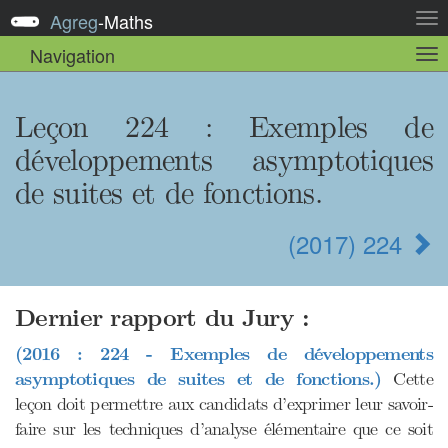
Agreg
-
Maths
Act
la
Navigation
Act
nav
la
sou
nav
Leçon 224 : Exemples de
développements asymptotiques
de suites et de fonctions.
(2017) 224
Dernier rapport du Jury :
(2016 : 224 - Exemples de développements
asymptotiques de suites et de fonctions.)
Cette
leçon doit permettre aux candidats d’exprimer leur savoir-
faire sur les techniques d’analyse élémentaire que ce soit