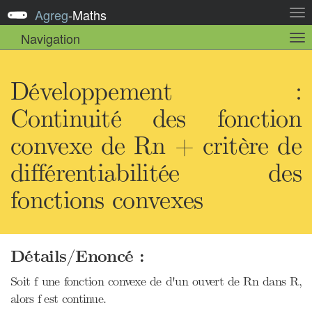
Agreg
-
Maths
Act
la
Navigation
Act
nav
la
sou
nav
Développement :
Continuité des fonction
convexe de Rn + critère de
différentiabilitée des
fonctions convexes
Détails/Enoncé :
Soit f une fonction convexe de d'un ouvert de Rn dans R,
alors f est continue.