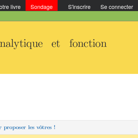
tre livre
Sondage
S'inscrire
Se connecter
alytique et fonction
 proposer les vôtres !