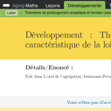
Agreg
-
Maths
Leçons
Développements
Théorème de prolongement analytique et fonction carac
Lister
Développement : Thé
caractéristique de la l
Détails/Enoncé :
Fait dans L’oral de l’agrégation, Isenmann-Peca
Vous n'êtes pas d'acc