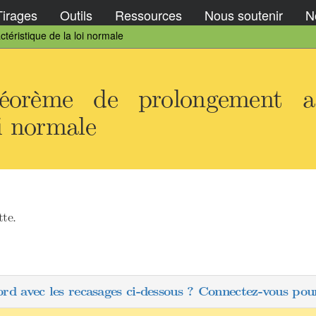
Tirages
Outils
Ressources
Nous soutenir
No
téristique de la loi normale
orème de prolongement an
oi normale
tte.
ord avec les recasages ci-dessous ? Connectez-vous pour