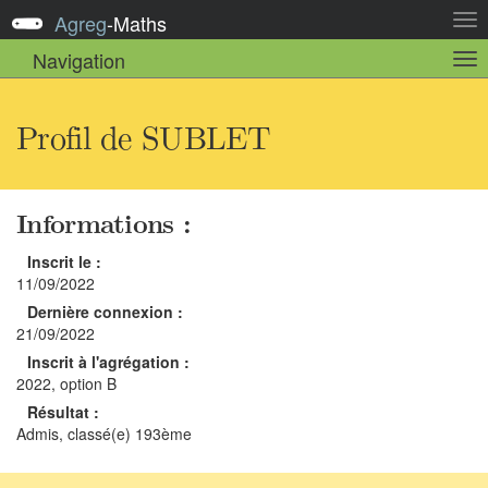
Agreg
-
Maths
Act
la
Navigation
Act
nav
la
sou
nav
Profil de SUBLET
Informations :
Inscrit le :
11/09/2022
Dernière connexion :
21/09/2022
Inscrit à l'agrégation :
2022, option B
Résultat :
Admis, classé(e) 193ème