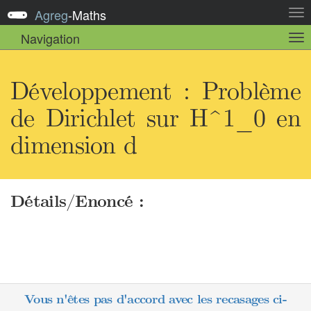
Agreg
-
Maths
Act
la
Navigation
Act
nav
la
sou
nav
Développement : Problème
de Dirichlet sur H^1_0 en
dimension d
Détails/Enoncé :
Vous n'êtes pas d'accord avec les recasages ci-